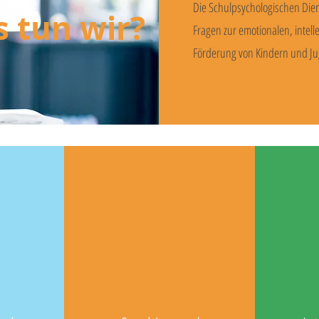
Die Schulpsychologischen Die
 tun wir?
Fragen zur emotionalen, intell
Förderung von Kindern und Ju