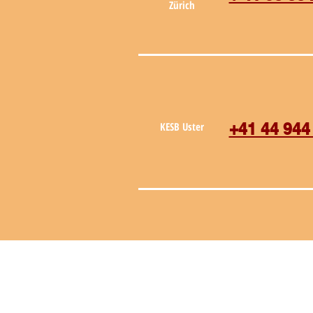
Zürich
KESB Uster
+41 44 944