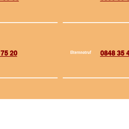
 75 20
Elternnotruf
0848 35 