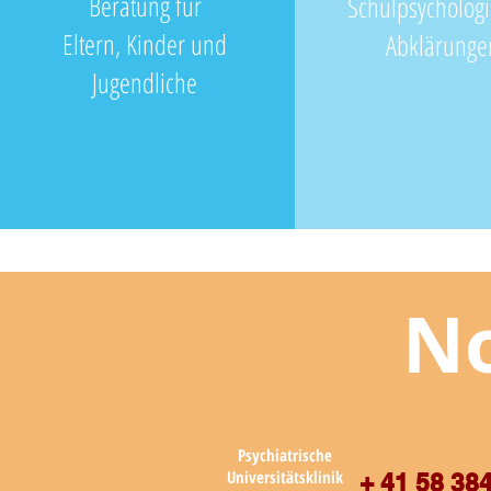
Beratung für
Schulpsycholog
Eltern, Kinder und
Abklärunge
Jugendliche
N
Psychiatrische
Universitätsklinik
+ 41 58 384