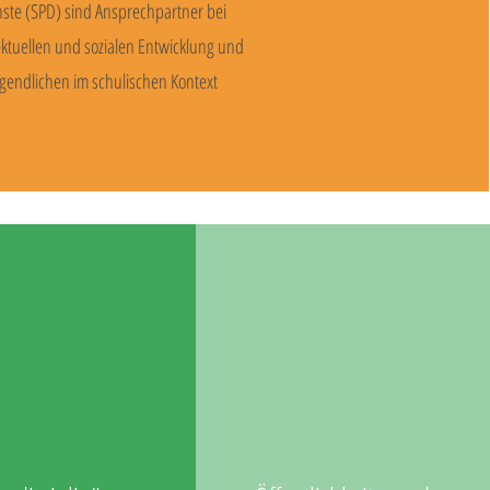
nste (SPD) sind Ansprechpartner bei
ektuellen und sozialen Entwicklung und
gendlichen im schulischen Kontext