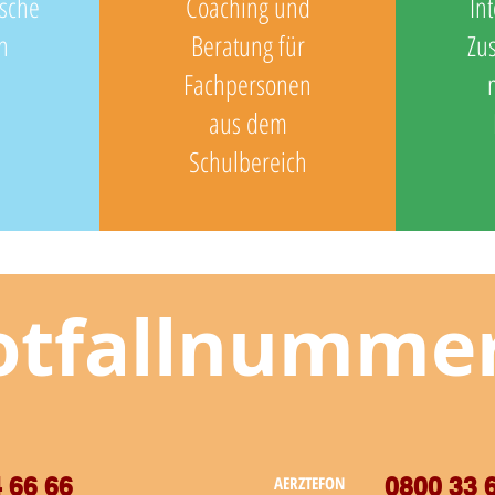
ische
Coaching und
In
n
Beratung für
Zu
Fachpersonen
aus dem
Schulbereich
otfallnumme
 66 66
AERZTEFON
0800 33 