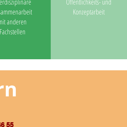
terdisziplinäre
Öffentlichkeits- und
sammenarbeit
Konzeptarbeit
mit anderen
Fachstellen
rn
66 55