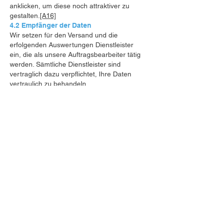
anklicken, um diese noch attraktiver zu
gestalten.
[A16]
4.2 Empfänger der Daten
Wir setzen für den Versand und die
erfolgenden Auswertungen Dienstleister
ein, die als unsere Auftragsbearbeiter tätig
werden. Sämtliche Dienstleister sind
vertraglich dazu verpflichtet, Ihre Daten
vertraulich zu behandeln.
4.3 Übermittlung ins Ausland
Eine Bearbeitung findet auch ausserhalb
der Schweiz statt.
Den Ländern wird ein gleichwertiges
Datenschutzniveau attestiert. Somit dürfen
Personendaten ohne weitere
Schutzvorkehrungen dorthin übermittelt
werden.
Ein geeigneter Datenschutz wird durch
Datenschutzklauseln in einem Vertrag
zwischen den Vertragspartnern, die dem
EDÖB vorgängig mitgeteilt wurden
Standarddatenschutzklauseln, die der