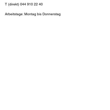
T (direkt)
044 910 22 40
Arbeitstage: Montag bis Donnerstag
Unsere
Schulpsycholog-
innen
SPDregio Greifensee
Schulverwaltung Maur
Zürichstrasse 8
8124 Maur
Notfallnummern
Psychiatrische
Universitätsklinik Zürich