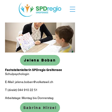
Jelena Boban
Fachstellenleiterin SPDregio Greifensee
Schulpsychologin
E-Mail:
jelena.boban@volketswil.ch
T (direkt)
044 910 22 51
Arbeitstage: Montag bis Donnerstag
Sabrina Hirzel