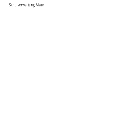
Schulverwaltung Maur
Zürichstrasse 8
8124 Maur
Notfallnummern
Psychiatrische
Universitätsklinik Zürich
AERZTEFON
KESB Uster
Elternnotruf
Information
Info
Impressum
AGB
© 2025 SPDregio Greifensee